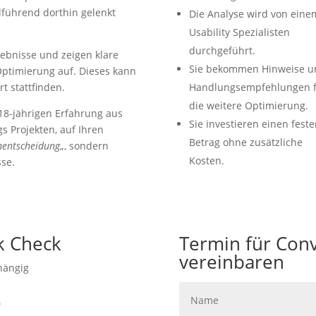
lführend dorthin gelenkt
Die Analyse wird von eine
Usability Spezialisten
durchgeführt.
ebnisse und zeigen klare
Sie bekommen Hinweise u
ptimierung auf. Dieses kann
t stattfinden.
Handlungsempfehlungen f
die weitere Optimierung.
 18-jährigen Erfahrung aus
Sie investieren einen feste
 Projekten, auf Ihren
Betrag ohne zusätzliche
hentscheidung
„, sondern
Kosten.
sse.
k Check
Termin für Con
vereinbaren
bhängig
o